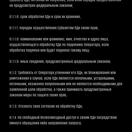
не предусмотрен федеральным законом;
6.1.1.6. срок обработки ПДн и срок их хранения;
6.1.1.7. порядок осуществления Субъектом ПДн своих прав;
6.1.1.8. наименование или фамилию, имя, отчество и адрес лица, 
осуществляющего обработку ПДн по поручению Оператора, если 
обработка поручена или будет поручена такому лицу;
6.1.1.9. иные сведения, предусмотренные федеральным законом;
6.1.2. Требовать от Оператора уточнения его ПДн, их блокирования или 
уничтожения в случае, если ПДн являются неполными, устаревшими, 
неточными, незаконно полученными или не являются необходимыми для 
заявленной цели обработки, а также принимать предусмотренные 
законом меры по защите своих прав;
6.1.3. Отозвать свое согласие на обработку ПДн;
6.1.4. На свободный безвозмездный доступ к своим ПДн посредством 
личного обращения либо направления запроса;