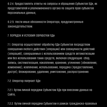
6.2.4. Предоставлять ответы на запросы и обращения Субъектов ПДн, их 
представителей и уполномоченного органа по защите прав субъектов 
персональных данных;
6.2.5. Нести иные обязанности Оператора, предусмотренные 
законодательством.
7. ПОРЯДОК И УСЛОВИЯ ОБРАБОТКИ ПДн
7.1. Оператор осуществляет обработку ПДн Субъектов посредством 
совершения любого действия (операции) или совокупности действий 
(операций), совершаемых с использованием средств автоматизации 
или без использования таких средств, включая следующие: сбор; 
запись; систематизация; накопление; хранение; уточнение (обновление, 
изменение); извлечение; использование; передача (предоставление, 
доступ); блокирование; удаление; уничтожение, распространение.
7.2. Оператор получает ПДн:
7.2.1. Путем личной передачи Субъектом ПДн при внесении данных на 
Сайте;
7.2.2. Путем личной передачи Субъектом в рамках гражданско-правовых 