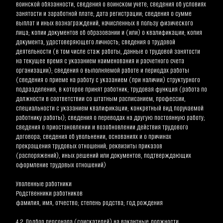
воинской обязанности, сведения о воинском учете; сведения об условиях 
занятости и заработной плате; дата регистрации; сведения о сумме 
выплат и иных вознаграждений, начисленных в пользу физического 
лица; копии документов об образовании и (или) о квалификации; копия 
документа, удостоверяющего личность; сведения о трудовой 
деятельности (в том числе стаж работы, данные о трудовой занятости 
на текущее время с указанием наименования и расчетного счета 
организации); сведения о выполняемой работе и периодах работы 
(сведения о приеме на работу с указанием (при наличии) структурного 
подразделения, в которое принят работник; трудовая функция (работа по 
должности в соответствии со штатным расписанием, профессии, 
специальности с указанием квалификации; конкретный вид поручаемой 
работнику работы); сведения о переводах на другую постоянную работу; 
сведения о приостановлении и возобновлении действия трудового 
договора; сведения об увольнении, основаниях и о причинах 
прекращения трудовых отношений; реквизиты приказов 
(распоряжений), иных решений или документов, подтверждающих 
оформление трудовых отношений)
Уволенные работники
Родственники работников
фамилия, имя, отчество; степень родства; год рождения
4.2. Подбор персонала (соискателей) на вакантные должности 