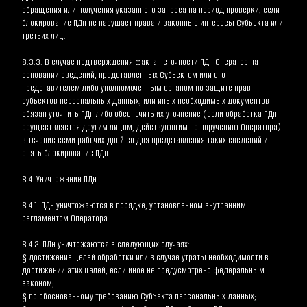
обращения или получения указанного запроса на период проверки, если 
блокирование ПДн не нарушает права и законные интересы Субъекта или 
третьих лиц.
8.3.3. В случае подтверждения факта неточности ПДн Оператор на 
основании сведений, представленных Субъектом или его 
представителем либо уполномоченным органом по защите прав 
субъектов персональных данных, или иных необходимых документов 
обязан уточнить ПДн либо обеспечить их уточнение (если обработка ПДн 
осуществляется другим лицом, действующим по поручению Оператора) 
в течение семи рабочих дней со дня представления таких сведений и 
снять блокирование ПДн.
8.4. Уничтожение ПДн
8.4.1. ПДн уничтожаются в порядке, установленном внутренним 
регламентом Оператора.
8.4.2. ПДн уничтожаются в следующих случаях:
§ достижение целей обработки или в случае утраты необходимости в 
достижении этих целей, если иное не предусмотрено федеральным 
законом;
§ по обоснованному требованию Субъекта персональных данных;