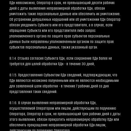
ПДн невозможно, Оператор в срок, не превышающий десяти рабочих 
дней с даты выявления неправомерной обработки ПДн, обязан 
уничтожить такие персональные данные или обеспечить их уничтожение. 
Об устранении допущенных нарушений или об уничтожении ПДн Оператор 
обязан уведомить Субъекта или его представителя, а в случае, если 
обращение Субъекта или его представителя либо запрос 
уполномоченного органа по защите прав субъектов персональных 
данных были направлены уполномоченным органом по защите прав 
субъектов персональных данных, также указанный орган.
8.1.4. Отзыва согласия Субъекта ПДн, если сохранение ПДн более не 
требуется для целей обработки ПДн - в течение 30 дней;
8.1.5. Предоставления Субъектом ПДн сведений, подтверждающих, что 
ПДн являются незаконно полученными или не являются необходимыми 
для заявленной цели обработки - в течение 7 рабочих дней со дня 
представления таких сведений.
8.1.6. В случае выявления неправомерной обработки ПДн, 
осуществляемой Оператором или лицом, действующим по поручению 
Оператора, Оператор в срок, не превышающий трех рабочих дней с даты 
этого выявления, обязан прекратить неправомерную обработку ПДн или 
обеспечить прекращение неправомерной обработки ПДн лицом, 
действующим по поручению Оператора.