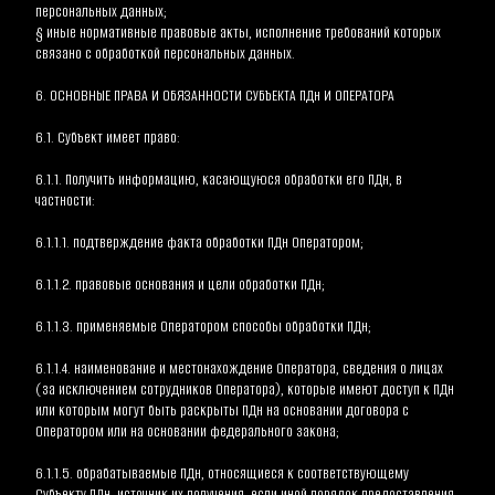
персональных данных;
§ иные нормативные правовые акты, исполнение требований которых 
связано с обработкой персональных данных.
6. ОСНОВНЫЕ ПРАВА И ОБЯЗАННОСТИ СУБЪЕКТА ПДн И ОПЕРАТОРА
6.1. Субъект имеет право:
6.1.1. Получить информацию, касающуюся обработки его ПДн, в 
частности:
6.1.1.1. подтверждение факта обработки ПДн Оператором;
6.1.1.2. правовые основания и цели обработки ПДн;
6.1.1.3. применяемые Оператором способы обработки ПДн;
6.1.1.4. наименование и местонахождение Оператора, сведения о лицах 
(за исключением сотрудников Оператора), которые имеют доступ к ПДн 
или которым могут быть раскрыты ПДн на основании договора с 
Оператором или на основании федерального закона;
6.1.1.5. обрабатываемые ПДн, относящиеся к соответствующему 
Субъекту ПДн, источник их получения, если иной порядок предоставления 