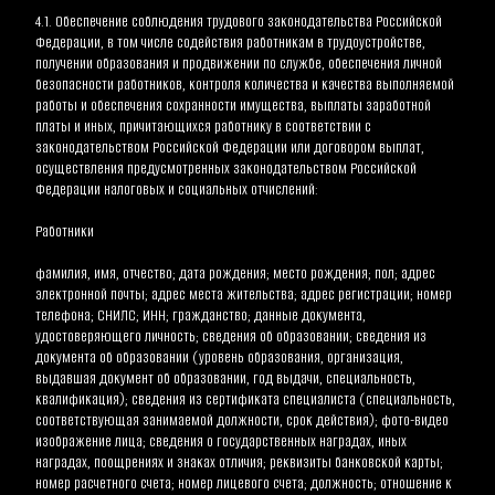
4.1. Обеспечение соблюдения трудового законодательства Российской 
Федерации, в том числе содействия работникам в трудоустройстве, 
получении образования и продвижении по службе, обеспечения личной 
безопасности работников, контроля количества и качества выполняемой 
работы и обеспечения сохранности имущества, выплаты заработной 
платы и иных, причитающихся работнику в соответствии с 
законодательством Российской Федерации или договором выплат, 
осуществления предусмотренных законодательством Российской 
Федерации налоговых и социальных отчислений:
Работники
фамилия, имя, отчество; дата рождения; место рождения; пол; адрес 
электронной почты; адрес места жительства; адрес регистрации; номер 
телефона; СНИЛС; ИНН; гражданство; данные документа, 
удостоверяющего личность; сведения об образовании; сведения из 
документа об образовании (уровень образования, организация, 
выдавшая документ об образовании, год выдачи, специальность, 
квалификация); сведения из сертификата специалиста (специальность, 
соответствующая занимаемой должности, срок действия); фото-видео 
изображение лица; сведения о государственных наградах, иных 
наградах, поощрениях и знаках отличия; реквизиты банковской карты; 
номер расчетного счета; номер лицевого счета; должность; отношение к 