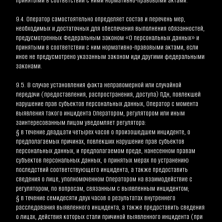
принятыми в соответствии с ними нормативно-правовыми актами.
9.4. Оператор самостоятельно определяет состав и перечень мер, 
необходимых и достаточных для обеспечения выполнения обязанностей, 
предусмотренных Федеральным законом «О персональных данных» и 
принятыми в соответствии с ним нормативно-правовыми актами, если 
иное не предусмотрено указанным законом иди другими федеральными 
законами.
9.5. В случае установления факта неправомерной или случайной 
передачи (предоставления, распространения, доступа) ПДн, повлекшей 
нарушение прав субъектов персональных данных, Оператор с момента 
выявления такого инцидента Оператором, регулятором или иным 
заинтересованным лицом уведомляет регулятора:
§ в течение двадцати четырех часов о произошедшем инциденте, о 
предполагаемых причинах, повлекших нарушение прав субъектов 
персональных данных, и предполагаемом вреде, нанесенном правам 
субъектов персональных данных, о принятых мерах по устранению 
последствий соответствующего инцидента, а также предоставить 
сведения о лице, уполномоченном Оператором на взаимодействие с 
регулятором, по вопросам, связанным с выявленным инцидентом;
§ в течение семидесяти двух часов о результатах внутреннего 
расследования выявленного инцидента, а также предоставить сведения 
о лицах, действия которых стали причиной выявленного инцидента (при 