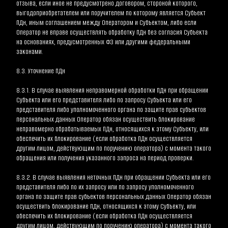
отзыва, если иное не предусмотрено договором, стороной которого, 
выгодоприобретателем или поручителем по которому является Субъект 
ПДн, иным соглашением между Оператором и Субъектом, либо если 
Оператор не вправе осуществлять обработку ПДн без согласия Субъекта 
на основаниях, предусмотренных ФЗ или другими федеральными 
законами.
8.3. Уточнение ПДн
8.3.1. В случае выявления неправомерной обработки ПДн при обращении 
Субъекта или его представителя либо по запросу Субъекта или его 
представителя либо уполномоченного органа по защите прав субъектов 
персональных данных Оператор обязан осуществить блокирование 
неправомерно обрабатываемых ПДн, относящихся к этому Субъекту, или 
обеспечить их блокирование (если обработка ПДн осуществляется 
другим лицом, действующим по поручению оператора) с момента такого 
обращения или получения указанного запроса на период проверки.
8.3.2. В случае выявления неточных ПДн при обращении Субъекта или его 
представителя либо по их запросу или по запросу уполномоченного 
органа по защите прав субъектов персональных данных Оператор обязан 
осуществить блокирование ПДн, относящихся к этому Субъекту, или 
обеспечить их блокирование (если обработка ПДн осуществляется 
другим лицом, действующим по поручению оператора) с момента такого 