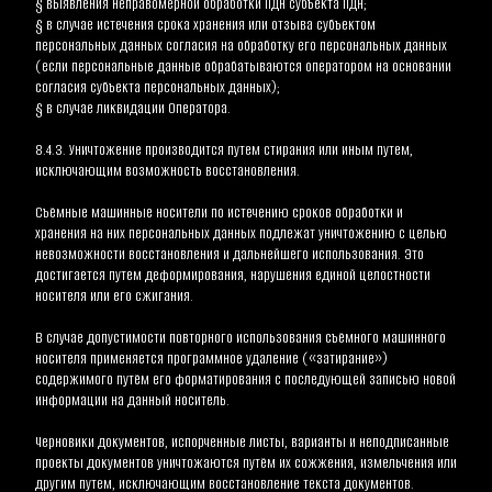
§ выявления неправомерной обработки ПДн субъекта ПДн;
§ в случае истечения срока хранения или отзыва субъектом 
персональных данных согласия на обработку его персональных данных 
(если персональные данные обрабатываются оператором на основании 
согласия субъекта персональных данных);
§ в случае ликвидации Оператора.
8.4.3. Уничтожение производится путем стирания или иным путем, 
исключающим возможность восстановления.
Съёмные машинные носители по истечению сроков обработки и 
хранения на них персональных данных подлежат уничтожению с целью 
невозможности восстановления и дальнейшего использования. Это 
достигается путем деформирования, нарушения единой целостности 
носителя или его сжигания.
В случае допустимости повторного использования съёмного машинного 
носителя применяется программное удаление («затирание») 
содержимого путём его форматирования с последующей записью новой 
информации на данный носитель.
Черновики документов, испорченные листы, варианты и неподписанные 
проекты документов уничтожаются путём их сожжения, измельчения или 
другим путем, исключающим восстановление текста документов.