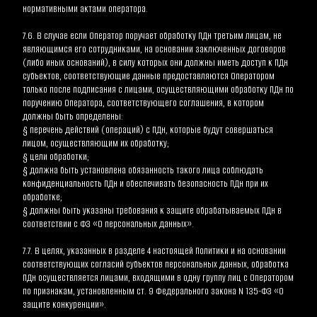
нормативными актами оператора.
7.6. В случае если Оператор поручает обработку ПДн третьим лицам, не 
являющимся его сотрудниками, на основании заключенных договоров 
(либо иных оснований), в силу которых они должны иметь доступ к ПДн 
субъектов, соответствующие данные предоставляются Оператором 
только после подписания с лицами, осуществляющими обработку ПДн по 
поручению Оператора, соответствующего соглашения, в котором 
должны быть определены:
§ перечень действий (операций) с ПДн, которые будут совершаться 
лицом, осуществляющим их обработку;
§ цели обработки;
§ должна быть установлена обязанность такого лица соблюдать 
конфиденциальность ПДн и обеспечивать безопасность ПДн при их 
обработке;
§ должны быть указаны требования к защите обрабатываемых ПДн в 
соответствии с ФЗ «О персональных данных».
7.7. В целях, указанных в разделе 4 настоящей Политики и на основании 
соответствующих согласий субъектов персональных данных, обработка 
ПДн осуществляется лицами, входящими в одну группу лиц с Оператором 
по признакам, установленным ст. 9 Федерального закона N 135-ФЗ «О 
защите конкуренции».